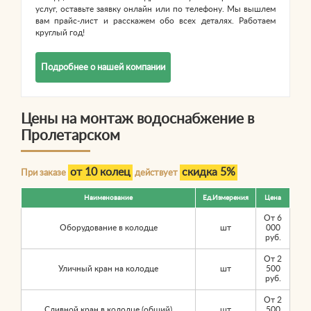
услуг, оставьте заявку онлайн или по телефону. Мы вышлем
вам прайс-лист и расскажем обо всех деталях. Работаем
круглый год!
Подробнее о нашей компании
Цены на монтаж водоснабжение в
Пролетарском
от 10 колец
скидка 5%
При заказе
действует
Наименование
Ед.Измерения
Цена
От 6
Оборудование в колодце
шт
000
руб.
От 2
Уличный кран на колодце
шт
500
руб.
От 2
Сливной кран в колодце (общий)
шт
500