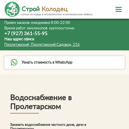
Строй
Колодец
КОПКА КОЛОДЦА В ПРОЛЕТАРСКОМ И СЕРПУХОВСКОМ РАЙОНЕ
Прием заказов:
ежедневно 8:00-22:00
Время работ землекопов:
круглосуточно
+7 (927) 361-55-95
Наш адрес офиса:
Пролетарский, Пролетарский Садовод, 216
Узнать стоимость в WhatsApp
Водоснабжение в
Пролетарском
Заказать водоснабжение частного дома, дачи в
Пролетарском