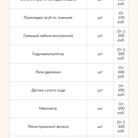
руб.
От
Прокладка труб по траншее
шт
150
руб.
От 1
Греющий кабель внутренний
шт
200
руб.
От 1
Гидроаккумулятор
шт
300
руб.
От
Реле давления
шт
600
руб.
От
Датчик сухого хода
шт
600
руб.
От
Манометр
шт
600
руб.
От 1
Магистральный фильтр
шт
300
руб.