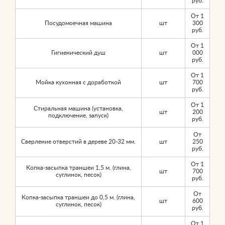
руб.
От 1
Посудомоечная машина
шт
300
руб.
От 1
Гигиенический душ
шт
000
руб.
От 1
Мойка кухонная с доработкой
шт
700
руб.
От 1
Стиральная машина (установка,
шт
200
подключение, запуск)
руб.
От
Сверление отверстий в дереве 20-32 мм.
шт
250
руб.
От 1
Копка-засыпка траншеи 1,5 м. (глина,
шт
700
суглинок, песок)
руб.
От
Копка-засыпка траншеи до 0,5 м. (глина,
шт
600
суглинок, песок)
руб.
От 1