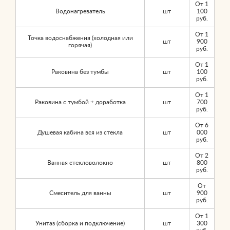
От 1
Водонагреватель
шт
100
руб.
От 1
Точка водоснабжения (холодная или
шт
900
горячая)
руб.
От 1
Раковина без тумбы
шт
100
руб.
От 1
Раковина с тумбой + доработка
шт
700
руб.
От 6
Душевая кабина вся из стекла
шт
000
руб.
От 2
Ванная стекловолокно
шт
800
руб.
От
Смеситель для ванны
шт
900
руб.
От 1
Унитаз (сборка и подключение)
шт
300