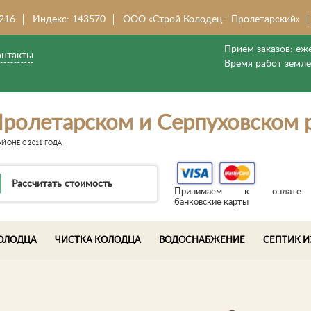
 216
Индекс: 143570
ООО «Строй Колодец - Пролетарский»
Прием заказов:
еже
онтакты
Время работ земл
ролетарском и Серпуховском 
ЙОНЕ С 2011 ГОДА
Рассчитать стоимость
Принимаем к оплате
банковские карты
ОЛОДЦА
ЧИСТКА КОЛОДЦА
ВОДОСНАБЖЕНИЕ
СЕПТИК И