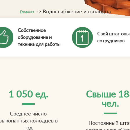
->
Водоснабжение из колодца
Главная
Собственное
Свой штат оп
оборудование и
сотрудников
техника для работы
1 050 ед.
Свыше 18
чел.
Среднее число
выкопанных колодцев в
Постоянный шта
год