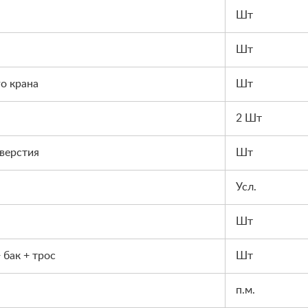
Шт
Шт
о крана
Шт
2 Шт
тверстия
Шт
Усл.
Шт
 бак + трос
Шт
п.м.