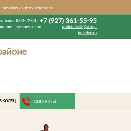
proletarskiy.stroy-kolodec.ru
+7 (927) 361-55-95
дневно 8:00-22:00
екопов:
круглосуточно
proletarskiy@stroy-
kolodec.ru
районе
З КОЛЕЦ
КОНТАКТЫ